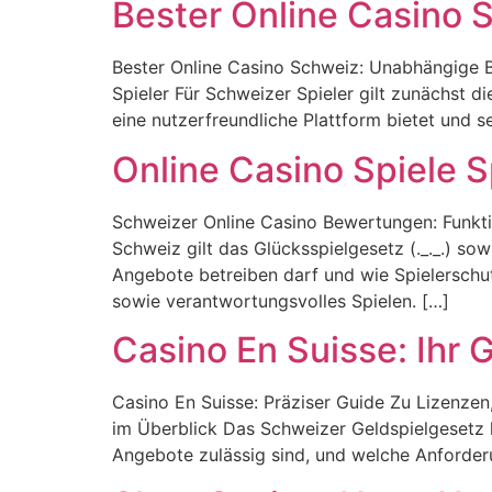
Bester Online Casino 
Bester Online Casino Schweiz: Unabhängige 
Spieler Für Schweizer Spieler gilt zunächst di
eine nutzerfreundliche Plattform bietet und 
Online Casino Spiele S
Schweizer Online Casino Bewertungen: Funkti
Schweiz gilt das Glücksspielgesetz (._._.) so
Angebote betreiben darf und wie Spielerschu
sowie verantwortungsvolles Spielen. […]
Casino En Suisse: Ihr 
Casino En Suisse: Präziser Guide Zu Lizenzen
im Überblick Das Schweizer Geldspielgesetz l
Angebote zulässig sind, und welche Anforderun