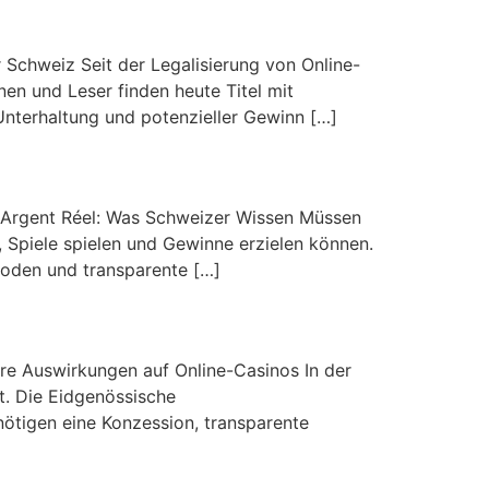
r Schweiz Seit der Legalisierung von Online-
nen und Leser finden heute Titel mit
 Unterhaltung und potenzieller Gewinn […]
 Argent Réel: Was Schweizer Wissen Müssen
, Spiele spielen und Gewinne erzielen können.
hoden und transparente […]
re Auswirkungen auf Online-Casinos In der
ft. Die Eidgenössische
ötigen eine Konzession, transparente