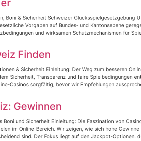
ier
en, Boni & Sicherheit Schweizer Glücksspielgesetzgebung 
esetzliche Vorgaben auf Bundes- und Kantonsebene geregelt.
enzbedingungen und wirksamen Schutzmechanismen für Spiele
weiz Finden
ionen & Sicherheit Einleitung: Der Weg zum besseren Onlin
dem Sicherheit, Transparenz und faire Spielbedingungen en
ine-Casinos sorgfältig, bevor wir Empfehlungen ausspreche
iz: Gewinnen
 Boni und Sicherheit Einleitung: Die Faszination von Casi
en im Online-Bereich. Wir zeigen, wie sich hohe Gewinne be
scheidend sind. Der Fokus liegt auf den Jackpot-Optionen, 