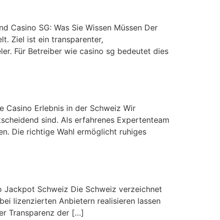
Und Casino SG: Was Sie Wissen Müssen Der
 Ziel ist ein transparenter,
r. Für Betreiber wie casino sg bedeutet dies
e Casino Erlebnis in der Schweiz Wir
tscheidend sind. Als erfahrenes Expertenteam
n. Die richtige Wahl ermöglicht ruhiges
no Jackpot Schweiz Die Schweiz verzeichnet
i lizenzierten Anbietern realisieren lassen
der Transparenz der […]