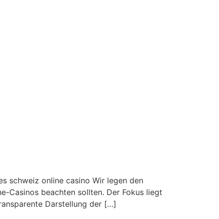
ses schweiz online casino Wir legen den
ne-Casinos beachten sollten. Der Fokus liegt
transparente Darstellung der […]