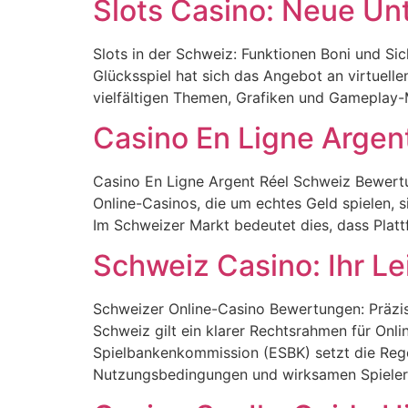
Slots Casino: Neue Un
Slots in der Schweiz: Funktionen Boni und Sic
Glücksspiel hat sich das Angebot an virtuelle
vielfältigen Themen, Grafiken und Gameplay-M
Casino En Ligne Argen
Casino En Ligne Argent Réel Schweiz Bewert
Online-Casinos, die um echtes Geld spielen, s
Im Schweizer Markt bedeutet dies, dass Platt
Schweiz Casino: Ihr Le
Schweizer Online-Casino Bewertungen: Präzis
Schweiz gilt ein klarer Rechtsrahmen für Onlin
Spielbankenkommission (ESBK) setzt die Rege
Nutzungsbedingungen und wirksamen Spielersc